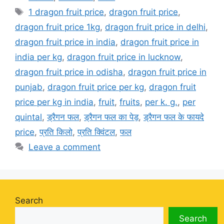
Tags
1 dragon fruit price
,
dragon fruit price
,
dragon fruit price 1kg
,
dragon fruit price in delhi
,
dragon fruit price in india
,
dragon fruit price in
india per kg
,
dragon fruit price in lucknow
,
dragon fruit price in odisha
,
dragon fruit price in
punjab
,
dragon fruit price per kg
,
dragon fruit
price per kg in india
,
fruit
,
fruits
,
per k. g.
,
per
quintal
,
ड्रैगन फल
,
ड्रैगन फल का पेड़
,
ड्रैगन फल के फायदे
price
,
प्रति किलो
,
प्रति क्विंटल
,
फल
Leave a comment
Search
Search