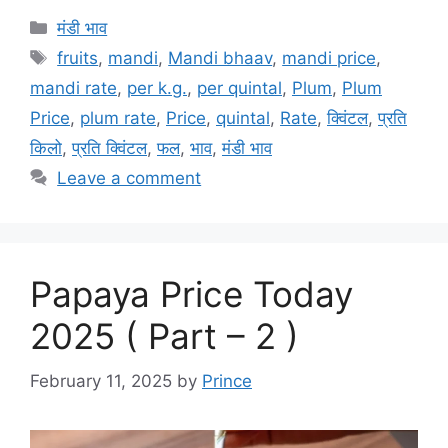
Categories
मंडी भाव
Tags
fruits
,
mandi
,
Mandi bhaav
,
mandi price
,
mandi rate
,
per k.g.
,
per quintal
,
Plum
,
Plum
Price
,
plum rate
,
Price
,
quintal
,
Rate
,
क्विंटल
,
प्रति
किलो
,
प्रति क्विंटल
,
फल
,
भाव
,
मंडी भाव
Leave a comment
Papaya Price Today
2025 ( Part – 2 )
February 11, 2025
by
Prince