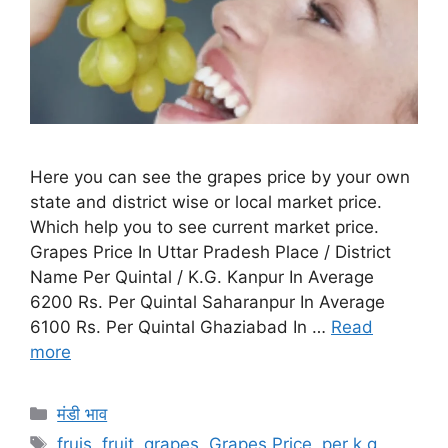
Here you can see the grapes price by your own
state and district wise or local market price.
Which help you to see current market price.
Grapes Price In Uttar Pradesh Place / District
Name Per Quintal / K.G. Kanpur In Average
6200 Rs. Per Quintal Saharanpur In Average
6100 Rs. Per Quintal Ghaziabad In …
Read
more
Categories
मंडी भाव
Tags
fruis
,
fruit
,
grapes
,
Grapes Price
,
per k.g.
,