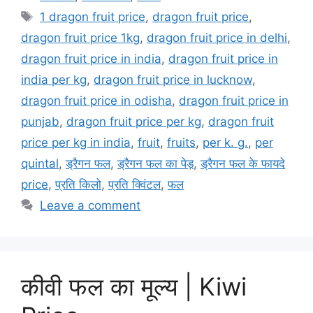
Tags
1 dragon fruit price
,
dragon fruit price
,
dragon fruit price 1kg
,
dragon fruit price in delhi
,
dragon fruit price in india
,
dragon fruit price in
india per kg
,
dragon fruit price in lucknow
,
dragon fruit price in odisha
,
dragon fruit price in
punjab
,
dragon fruit price per kg
,
dragon fruit
price per kg in india
,
fruit
,
fruits
,
per k. g.
,
per
quintal
,
ड्रैगन फल
,
ड्रैगन फल का पेड़
,
ड्रैगन फल के फायदे
price
,
प्रति किलो
,
प्रति क्विंटल
,
फल
Leave a comment
कीवी फल का मूल्य | Kiwi