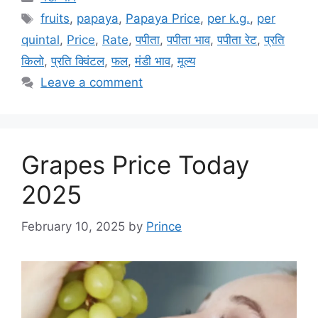
Tags
fruits
,
papaya
,
Papaya Price
,
per k.g.
,
per
quintal
,
Price
,
Rate
,
पपीता
,
पपीता भाव
,
पपीता रेट
,
प्रति
किलो
,
प्रति क्विंटल
,
फल
,
मंडी भाव
,
मूल्य
Leave a comment
Grapes Price Today
2025
February 10, 2025
by
Prince