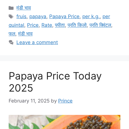
Categories
मंडी भाव
Tags
fruis
,
papaya
,
Papaya Price
,
per k.g.
,
per
quintal
,
Price
,
Rate
,
पपीता
,
प्रति किलो
,
प्रति क्विंटल
,
फल
,
मंडी भाव
Leave a comment
Papaya Price Today
2025
February 11, 2025
by
Prince