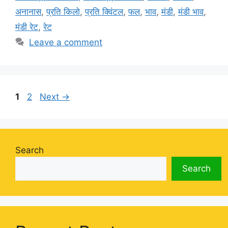
अनानास
,
प्रति किलो
,
प्रति क्विंटल
,
फल
,
भाव
,
मंडी
,
मंडी भाव
,
मंडी रेट
,
रेट
Leave a comment
Page
Page
1
2
Next
→
Search
Search