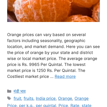
Orange prices can vary based on several
factors including seasonality, geographic
location, and market demand. Here you can see
the price of orange by your state and district
wise or local market price. The average orange
price is Rs. 9965 Per Quintal. The lowest
market price is 1250 Rs. Per Quintal. The
Costliest market price …
Read more
Categories
मंडी भाव
Tags
fruit
,
fruits
,
India price
,
Orange
,
Orange
Price
,
per k.g.
,
per quintal
,
Price
,
Rate
,
state