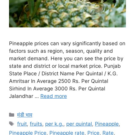
Pineapple prices can vary significantly based on
factors such as region, season, quality and
market demand. Here you can see the price by
state and district or local market price. Punjab
State Place / District Name Per Quintal / K.G.
Amritsar In Average 2500 Rs. Per Quintal
Sirhind In Average 3000 Rs. Per Quintal
Jalandhar …
Read more
Categories
मंडी भाव
Tags
fruit
,
fruits
,
per k.g.
,
per quintal
,
Pineapple
,
Pineapple Price
,
Pineapple rate
,
Price
,
Rate
,