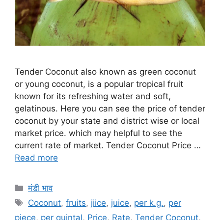
Tender Coconut also known as green coconut
or young coconut, is a popular tropical fruit
known for its refreshing water and soft,
gelatinous. Here you can see the price of tender
coconut by your state and district wise or local
market price. which may helpful to see the
current rate of market. Tender Coconut Price …
Read more
Categories
मंडी भाव
Tags
Coconut
,
fruits
,
jiice
,
juice
,
per k.g.
,
per
piece
,
per quintal
,
Price
,
Rate
,
Tender Coconut
,