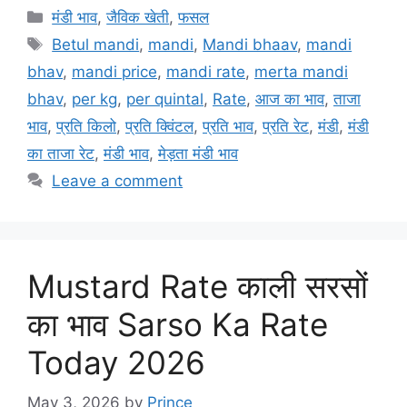
Categories
मंडी भाव
,
जैविक खेती
,
फसल
Tags
Betul mandi
,
mandi
,
Mandi bhaav
,
mandi
bhav
,
mandi price
,
mandi rate
,
merta mandi
bhav
,
per kg
,
per quintal
,
Rate
,
आज का भाव
,
ताजा
भाव
,
प्रति किलो
,
प्रति क्विंटल
,
प्रति भाव
,
प्रति रेट
,
मंडी
,
मंडी
का ताजा रेट
,
मंडी भाव
,
मेड़ता मंडी भाव
Leave a comment
Mustard Rate काली सरसों
का भाव Sarso Ka Rate
Today 2026
May 3, 2026
by
Prince