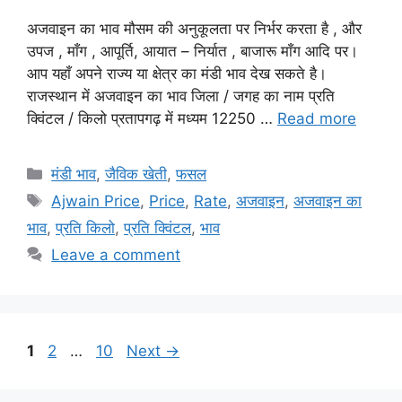
अजवाइन का भाव मौसम की अनुकूलता पर निर्भर करता है , और
उपज , माँग , आपूर्ति, आयात – निर्यात , बाजारू माँग आदि पर।
आप यहाँ अपने राज्य या क्षेत्र का मंडी भाव देख सकते है।
राजस्थान में अजवाइन का भाव जिला / जगह का नाम प्रति
क्विंटल / किलो प्रतापगढ़ में मध्यम 12250 …
Read more
Categories
मंडी भाव
,
जैविक खेती
,
फसल
Tags
Ajwain Price
,
Price
,
Rate
,
अजवाइन
,
अजवाइन का
भाव
,
प्रति किलो
,
प्रति क्विंटल
,
भाव
Leave a comment
Page
Page
Page
1
2
…
10
Next
→