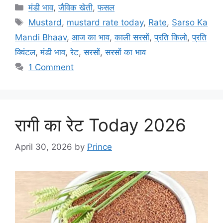
Categories
मंडी भाव
,
जैविक खेती
,
फसल
Tags
Mustard
,
mustard rate today
,
Rate
,
Sarso Ka
Mandi Bhaav
,
आज का भाव
,
काली सरसों
,
प्रति किलो
,
प्रति
क्विंटल
,
मंडी भाव
,
रेट
,
सरसों
,
सरसों का भाव
1 Comment
रागी का रेट Today 2026
April 30, 2026
by
Prince